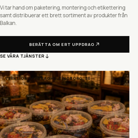
Vi tar hand om paketering, montering och etikettering
samt distribuerar ett brett sortiment av produkter från
Balkan.
BERÄTTA OM ERT UPPDRAG
SE VÅRA TJÄNSTER
VERKLIGA UPPDRAG
HELSINGBORG, SE